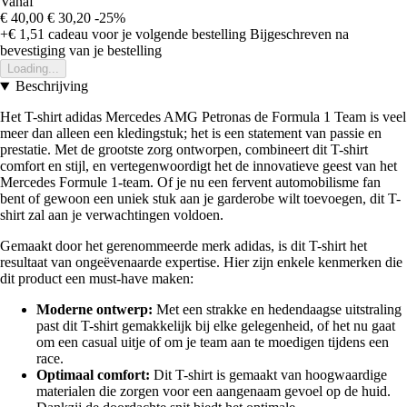
Vanaf
€ 40,00
€ 30,20
-25%
+€ 1,51
cadeau voor je volgende bestelling
Bijgeschreven na
bevestiging van je bestelling
Loading...
Beschrijving
Het T-shirt adidas Mercedes AMG Petronas de Formula 1 Team is veel
meer dan alleen een kledingstuk; het is een statement van passie en
prestatie. Met de grootste zorg ontworpen, combineert dit T-shirt
comfort en stijl, en vertegenwoordigt het de innovatieve geest van het
Mercedes Formule 1-team. Of je nu een fervent automobilisme fan
bent of gewoon een uniek stuk aan je garderobe wilt toevoegen, dit T-
shirt zal aan je verwachtingen voldoen.
Gemaakt door het gerenommeerde merk adidas, is dit T-shirt het
resultaat van ongeëvenaarde expertise. Hier zijn enkele kenmerken die
dit product een must-have maken:
Moderne ontwerp:
Met een strakke en hedendaagse uitstraling
past dit T-shirt gemakkelijk bij elke gelegenheid, of het nu gaat
om een casual uitje of om je team aan te moedigen tijdens een
race.
Optimaal comfort:
Dit T-shirt is gemaakt van hoogwaardige
materialen die zorgen voor een aangenaam gevoel op de huid.