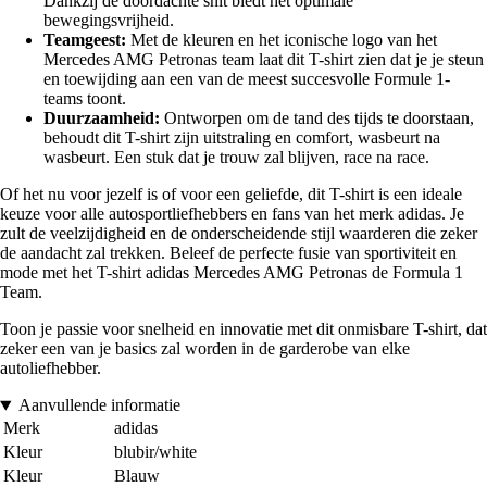
Dankzij de doordachte snit biedt het optimale
bewegingsvrijheid.
Teamgeest:
Met de kleuren en het iconische logo van het
Mercedes AMG Petronas team laat dit T-shirt zien dat je je steun
en toewijding aan een van de meest succesvolle Formule 1-
teams toont.
Duurzaamheid:
Ontworpen om de tand des tijds te doorstaan,
behoudt dit T-shirt zijn uitstraling en comfort, wasbeurt na
wasbeurt. Een stuk dat je trouw zal blijven, race na race.
Of het nu voor jezelf is of voor een geliefde, dit T-shirt is een ideale
keuze voor alle autosportliefhebbers en fans van het merk adidas. Je
zult de veelzijdigheid en de onderscheidende stijl waarderen die zeker
de aandacht zal trekken. Beleef de perfecte fusie van sportiviteit en
mode met het T-shirt adidas Mercedes AMG Petronas de Formula 1
Team.
Toon je passie voor snelheid en innovatie met dit onmisbare T-shirt, dat
zeker een van je basics zal worden in de garderobe van elke
autoliefhebber.
Aanvullende informatie
Merk
adidas
Kleur
blubir/white
Kleur
Blauw