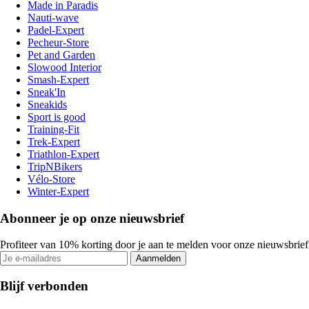
Made in Paradis
Nauti-wave
Padel-Expert
Pecheur-Store
Pet and Garden
Slowood Interior
Smash-Expert
Sneak'In
Sneakids
Sport is good
Training-Fit
Trek-Expert
Triathlon-Expert
TripNBikers
Vélo-Store
Winter-Expert
Abonneer je op onze nieuwsbrief
Profiteer van 10% korting door je aan te melden voor onze nieuwsbrief
Aanmelden
Blijf verbonden