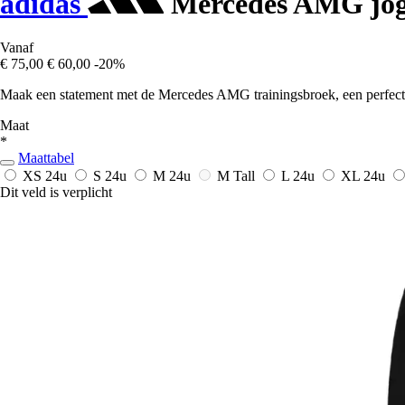
adidas
Mercedes AMG jog
Vanaf
€ 75,00
€ 60,00
-20%
Maak een statement met de Mercedes AMG trainingsbroek, een perfecte 
Maat
*
Maattabel
XS
24u
S
24u
M
24u
M Tall
L
24u
XL
24u
Dit veld is verplicht