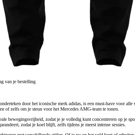
g van je bestelling
rteken door het iconische merk adidas, is een must-have voor alle s
en of zelfs om je steun voor het Mercedes AMG-team te tonen.
 bewegingsvrijheid, zodat je je volledig kunt concentreren op je sporta
ndeert, zodat je koel blijft, zelfs tijdens je meest intense sessies.
eren met verschillende stijlen. Of je nu op het veld bent of erbuiten, 