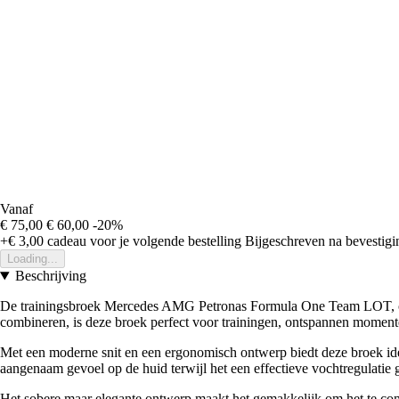
Vanaf
€ 75,00
€ 60,00
-20%
+€ 3,00
cadeau voor je volgende bestelling
Bijgeschreven na bevestigin
Loading...
Beschrijving
De trainingsbroek Mercedes AMG Petronas Formula One Team LOT, onde
combineren, is deze broek perfect voor trainingen, ontspannen moment
Met een moderne snit en een ergonomisch ontwerp biedt deze broek ideale
aangenaam gevoel op de huid terwijl het een effectieve vochtregulatie gara
Het sobere maar elegante ontwerp maakt het gemakkelijk om het te combin