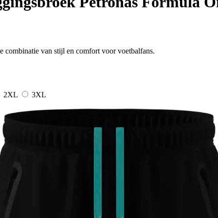
gingsbroek Petronas Formula 
combinatie van stijl en comfort voor voetbalfans.
2XL
3XL