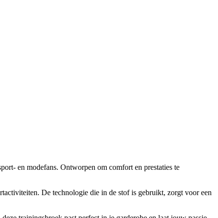
port- en modefans. Ontworpen om comfort en prestaties te
ctiviteiten. De technologie die in de stof is gebruikt, zorgt voor een
deze trainingsbroek past perfect in je garderobe en laat jouw passie