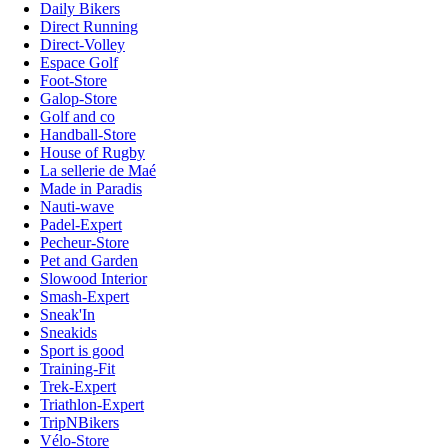
Daily Bikers
Direct Running
Direct-Volley
Espace Golf
Foot-Store
Galop-Store
Golf and co
Handball-Store
House of Rugby
La sellerie de Maé
Made in Paradis
Nauti-wave
Padel-Expert
Pecheur-Store
Pet and Garden
Slowood Interior
Smash-Expert
Sneak'In
Sneakids
Sport is good
Training-Fit
Trek-Expert
Triathlon-Expert
TripNBikers
Vélo-Store