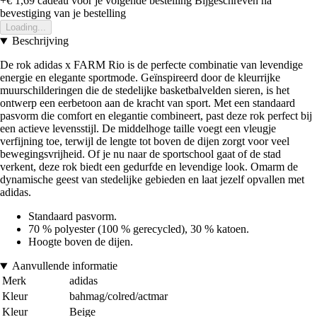
+€ 1,69
cadeau voor je volgende bestelling
Bijgeschreven na
bevestiging van je bestelling
Loading...
Beschrijving
De rok adidas x FARM Rio is de perfecte combinatie van levendige
energie en elegante sportmode. Geïnspireerd door de kleurrijke
muurschilderingen die de stedelijke basketbalvelden sieren, is het
ontwerp een eerbetoon aan de kracht van sport. Met een standaard
pasvorm die comfort en elegantie combineert, past deze rok perfect bij
een actieve levensstijl. De middelhoge taille voegt een vleugje
verfijning toe, terwijl de lengte tot boven de dijen zorgt voor veel
bewegingsvrijheid. Of je nu naar de sportschool gaat of de stad
verkent, deze rok biedt een gedurfde en levendige look. Omarm de
dynamische geest van stedelijke gebieden en laat jezelf opvallen met
adidas.
Standaard pasvorm.
70 % polyester (100 % gerecycled), 30 % katoen.
Hoogte boven de dijen.
Aanvullende informatie
Merk
adidas
Kleur
bahmag/colred/actmar
Kleur
Beige