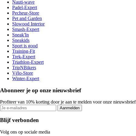
Nauti-wave
Padel-Expert
Pecheur-Store
Pet and Garden
Slowood Interior
Smash-Expert
Sneak'In
Sneakids
Sport is good
Training-Fit
Trek-Expert
Triathlon-Expert
TripNBikers
Vélo-Store
Winter-Expert
Abonneer je op onze nieuwsbrief
Profiteer van 10% korting door je aan te melden voor onze nieuwsbrief
Aanmelden
Blijf verbonden
Volg ons op sociale media