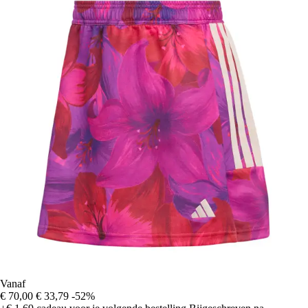
Vanaf
€ 70,00
€ 33,79
-52%