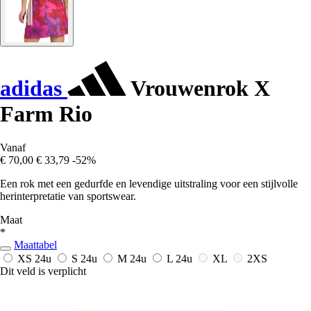
adidas
Vrouwenrok X
Farm Rio
Vanaf
€ 70,00
€ 33,79
-52%
Een rok met een gedurfde en levendige uitstraling voor een stijlvolle
herinterpretatie van sportswear.
Maat
*
Maattabel
XS
24u
S
24u
M
24u
L
24u
XL
2XS
Dit veld is verplicht