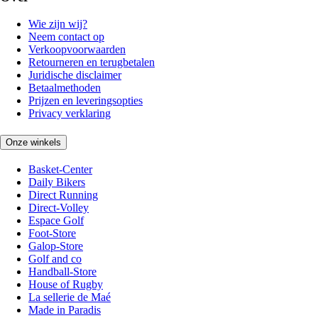
Wie zijn wij?
Neem contact op
Verkoopvoorwaarden
Retourneren en terugbetalen
Juridische disclaimer
Betaalmethoden
Prijzen en leveringsopties
Privacy verklaring
Onze winkels
Basket-Center
Daily Bikers
Direct Running
Direct-Volley
Espace Golf
Foot-Store
Galop-Store
Golf and co
Handball-Store
House of Rugby
La sellerie de Maé
Made in Paradis