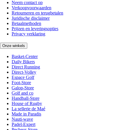
Neem contact op
Verkoopvoorwaarden
Retourneren en terugbetalen
Juridische disclaimer
Betaalmethoden
Prijzen en leveringsopties
Privacy verklaring
Onze winkels
Basket-Center
Daily Bikers
Direct Running
Direct-Volley
Espace Golf
Foot-Store
Galop-Store
Golf and co
Handball-Store
House of Rugby
La sellerie de Maé
Made in Paradis
Nauti-wave
Padel-Expert
Pecheur-Store