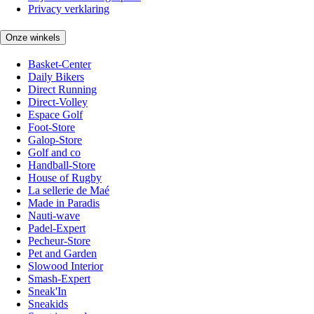
Privacy verklaring
Onze winkels
Basket-Center
Daily Bikers
Direct Running
Direct-Volley
Espace Golf
Foot-Store
Galop-Store
Golf and co
Handball-Store
House of Rugby
La sellerie de Maé
Made in Paradis
Nauti-wave
Padel-Expert
Pecheur-Store
Pet and Garden
Slowood Interior
Smash-Expert
Sneak'In
Sneakids