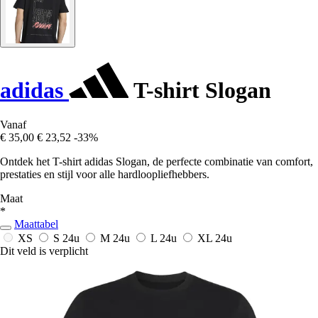
adidas
T-shirt Slogan
Vanaf
€ 35,00
€ 23,52
-33%
Ontdek het T-shirt adidas Slogan, de perfecte combinatie van comfort,
prestaties en stijl voor alle hardloopliefhebbers.
Maat
*
Maattabel
XS
S
24u
M
24u
L
24u
XL
24u
Dit veld is verplicht