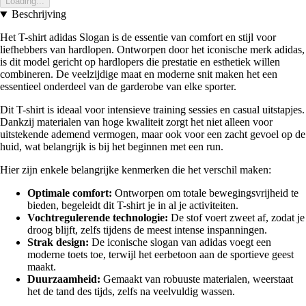
Loading...
Beschrijving
Het T-shirt adidas Slogan is de essentie van comfort en stijl voor
liefhebbers van hardlopen. Ontworpen door het iconische merk adidas,
is dit model gericht op hardlopers die prestatie en esthetiek willen
combineren. De veelzijdige maat en moderne snit maken het een
essentieel onderdeel van de garderobe van elke sporter.
Dit T-shirt is ideaal voor intensieve training sessies en casual uitstapjes.
Dankzij materialen van hoge kwaliteit zorgt het niet alleen voor
uitstekende ademend vermogen, maar ook voor een zacht gevoel op de
huid, wat belangrijk is bij het beginnen met een run.
Hier zijn enkele belangrijke kenmerken die het verschil maken:
Optimale comfort:
Ontworpen om totale bewegingsvrijheid te
bieden, begeleidt dit T-shirt je in al je activiteiten.
Vochtregulerende technologie:
De stof voert zweet af, zodat je
droog blijft, zelfs tijdens de meest intense inspanningen.
Strak design:
De iconische slogan van adidas voegt een
moderne toets toe, terwijl het eerbetoon aan de sportieve geest
maakt.
Duurzaamheid:
Gemaakt van robuuste materialen, weerstaat
het de tand des tijds, zelfs na veelvuldig wassen.