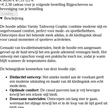
€ 60,00
€ 47,53
-21%
+€ 2,38
cadeau voor je volgende bestelling
Bijgeschreven na
bevestiging van je bestelling
Loading...
Beschrijving
De hoodie adidas Varsity Tailsweep Graphic combine moderne stijl en
ongeëvenaard comfort, perfect voor mode- en sportliefhebbers.
Ontworpen door het bekende merk adidas, is dit kledingstuk ideaal
voor casual momenten of sportieve activiteiten.
Gemaakt van kwaliteitsmaterialen, biedt de hoodie een aangenaam
gevoel op de huid terwijl het een goede ademend vermogen biedt. Het
ontwerp met capuchon voegt een praktische touch toe, zodat je warm
blijft wanneer de temperaturen dalen.
De belangrijkste kenmerken van deze hoodie zijn:
Distinctief ontwerp
: Het unieke motief aan de voorkant geeft
een moderne uitstraling en maakt van dit kledingstuk een echt
mode-item.
Optimale comfort
: De casual pasvorm laat je vrij bewegen
terwijl het een relaxte stijl biedt.
Duurzame materialen
: Ontworpen om lang mee te gaan,
weerstaat het slijtage terwijl het er in de loop van de tijd goed uit
blijft zien.