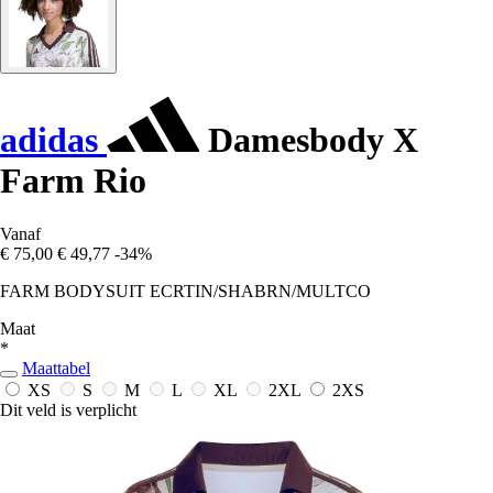
adidas
Damesbody X
Farm Rio
Vanaf
€ 75,00
€ 49,77
-34%
FARM BODYSUIT ECRTIN/SHABRN/MULTCO
Maat
*
Maattabel
XS
S
M
L
XL
2XL
2XS
Dit veld is verplicht