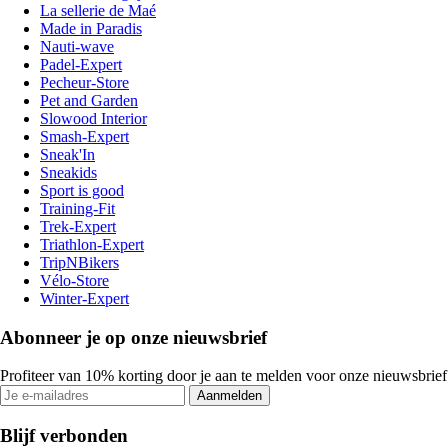
La sellerie de Maé
Made in Paradis
Nauti-wave
Padel-Expert
Pecheur-Store
Pet and Garden
Slowood Interior
Smash-Expert
Sneak'In
Sneakids
Sport is good
Training-Fit
Trek-Expert
Triathlon-Expert
TripNBikers
Vélo-Store
Winter-Expert
Abonneer je op onze nieuwsbrief
Profiteer van 10% korting door je aan te melden voor onze nieuwsbrief
Aanmelden
Blijf verbonden