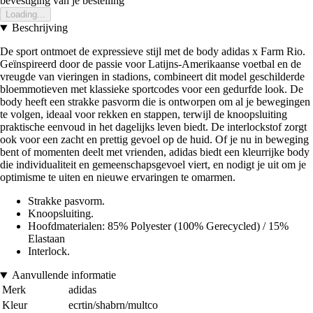
bevestiging van je bestelling
Loading...
Beschrijving
De sport ontmoet de expressieve stijl met de body adidas x Farm Rio.
Geïnspireerd door de passie voor Latijns-Amerikaanse voetbal en de
vreugde van vieringen in stadions, combineert dit model geschilderde
bloemmotieven met klassieke sportcodes voor een gedurfde look. De
body heeft een strakke pasvorm die is ontworpen om al je bewegingen
te volgen, ideaal voor rekken en stappen, terwijl de knoopsluiting
praktische eenvoud in het dagelijks leven biedt. De interlockstof zorgt
ook voor een zacht en prettig gevoel op de huid. Of je nu in beweging
bent of momenten deelt met vrienden, adidas biedt een kleurrijke body
die individualiteit en gemeenschapsgevoel viert, en nodigt je uit om je
optimisme te uiten en nieuwe ervaringen te omarmen.
Strakke pasvorm.
Knoopsluiting.
Hoofdmaterialen: 85% Polyester (100% Gerecycled) / 15%
Elastaan
Interlock.
Aanvullende informatie
Merk
adidas
Kleur
ecrtin/shabrn/multco