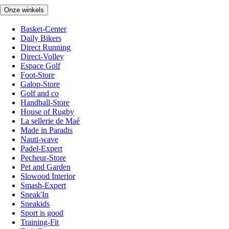
Onze winkels
Basket-Center
Daily Bikers
Direct Running
Direct-Volley
Espace Golf
Foot-Store
Galop-Store
Golf and co
Handball-Store
House of Rugby
La sellerie de Maé
Made in Paradis
Nauti-wave
Padel-Expert
Pecheur-Store
Pet and Garden
Slowood Interior
Smash-Expert
Sneak'In
Sneakids
Sport is good
Training-Fit