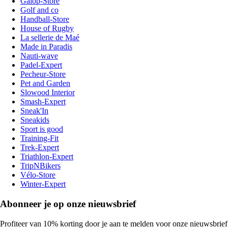
Galop-Store
Golf and co
Handball-Store
House of Rugby
La sellerie de Maé
Made in Paradis
Nauti-wave
Padel-Expert
Pecheur-Store
Pet and Garden
Slowood Interior
Smash-Expert
Sneak'In
Sneakids
Sport is good
Training-Fit
Trek-Expert
Triathlon-Expert
TripNBikers
Vélo-Store
Winter-Expert
Abonneer je op onze nieuwsbrief
Profiteer van 10% korting door je aan te melden voor onze nieuwsbrief