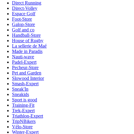
Direct Running
Direct-Volley
Espace Golf
Foot-Store
Galop-Store
Golf and co
Handball-Store
House of Rugby
La sellerie de Maé
Made in Paradis
Nauti-wave
Padel-Expert
Pecheur-Store
Pet and Garden
Slowood Interior
Smash-Expert
Sneak'In
Sneakids
Sport is good
Training-Fit
Trek-Expert
Triathlon-Expert
TripNBikers
Vélo-Store
Winter-Expert