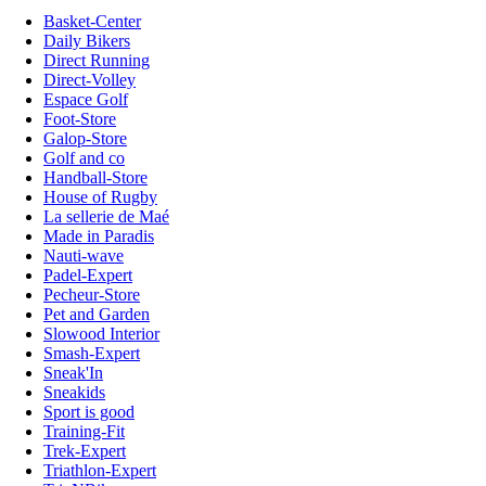
Basket-Center
Daily Bikers
Direct Running
Direct-Volley
Espace Golf
Foot-Store
Galop-Store
Golf and co
Handball-Store
House of Rugby
La sellerie de Maé
Made in Paradis
Nauti-wave
Padel-Expert
Pecheur-Store
Pet and Garden
Slowood Interior
Smash-Expert
Sneak'In
Sneakids
Sport is good
Training-Fit
Trek-Expert
Triathlon-Expert