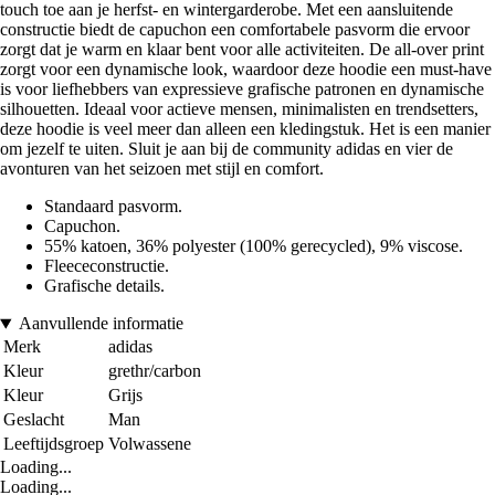
touch toe aan je herfst- en wintergarderobe. Met een aansluitende
constructie biedt de capuchon een comfortabele pasvorm die ervoor
zorgt dat je warm en klaar bent voor alle activiteiten. De all-over print
zorgt voor een dynamische look, waardoor deze hoodie een must-have
is voor liefhebbers van expressieve grafische patronen en dynamische
silhouetten. Ideaal voor actieve mensen, minimalisten en trendsetters,
deze hoodie is veel meer dan alleen een kledingstuk. Het is een manier
om jezelf te uiten. Sluit je aan bij de community adidas en vier de
avonturen van het seizoen met stijl en comfort.
Standaard pasvorm.
Capuchon.
55% katoen, 36% polyester (100% gerecycled), 9% viscose.
Fleececonstructie.
Grafische details.
Aanvullende informatie
Merk
adidas
Kleur
grethr/carbon
Kleur
Grijs
Geslacht
Man
Leeftijdsgroep
Volwassene
Loading...
Loading...