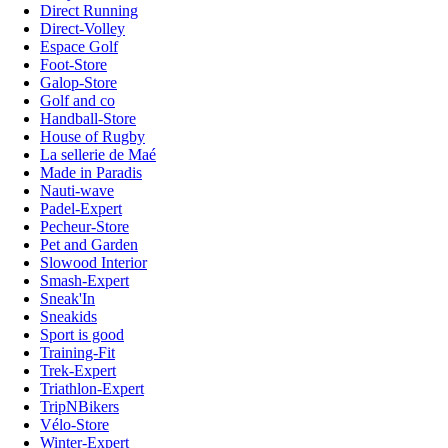
Direct Running
Direct-Volley
Espace Golf
Foot-Store
Galop-Store
Golf and co
Handball-Store
House of Rugby
La sellerie de Maé
Made in Paradis
Nauti-wave
Padel-Expert
Pecheur-Store
Pet and Garden
Slowood Interior
Smash-Expert
Sneak'In
Sneakids
Sport is good
Training-Fit
Trek-Expert
Triathlon-Expert
TripNBikers
Vélo-Store
Winter-Expert