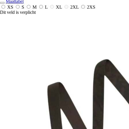
Maattabel
XS
S
M
L
XL
2XL
2XS
Dit veld is verplicht