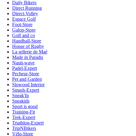
Daily Bikers
Direct Running
Direct-Volley
Espace Golf
Foot-Store
Galop-Store
Golf and co
Handball-Store
House of Rugby
La sellerie de Maé
Made in Paradis
Nauti-wave
Padel-Expert
Pecheur-Store
Pet and Garden
Slowood Interior
Smash-Expert
Sneak'In
Sneakids
Sport is good
Training-Fit
Trek-Expert
Triathlon-Expert
TripNBikers
Vélo-Store