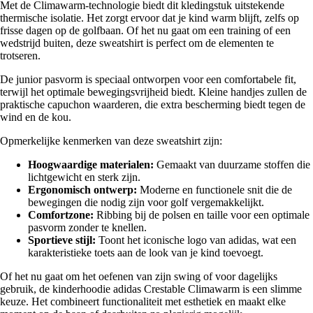
Met de Climawarm-technologie biedt dit kledingstuk uitstekende
thermische isolatie. Het zorgt ervoor dat je kind warm blijft, zelfs op
frisse dagen op de golfbaan. Of het nu gaat om een training of een
wedstrijd buiten, deze sweatshirt is perfect om de elementen te
trotseren.
De junior pasvorm is speciaal ontworpen voor een comfortabele fit,
terwijl het optimale bewegingsvrijheid biedt. Kleine handjes zullen de
praktische capuchon waarderen, die extra bescherming biedt tegen de
wind en de kou.
Opmerkelijke kenmerken van deze sweatshirt zijn:
Hoogwaardige materialen:
Gemaakt van duurzame stoffen die
lichtgewicht en sterk zijn.
Ergonomisch ontwerp:
Moderne en functionele snit die de
bewegingen die nodig zijn voor golf vergemakkelijkt.
Comfortzone:
Ribbing bij de polsen en taille voor een optimale
pasvorm zonder te knellen.
Sportieve stijl:
Toont het iconische logo van adidas, wat een
karakteristieke toets aan de look van je kind toevoegt.
Of het nu gaat om het oefenen van zijn swing of voor dagelijks
gebruik, de kinderhoodie adidas Crestable Climawarm is een slimme
keuze. Het combineert functionaliteit met esthetiek en maakt elke