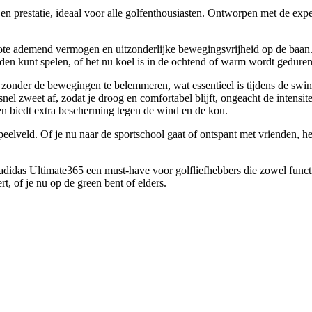
n prestatie, ideaal voor alle golfenthousiasten. Ontworpen met de expe
te ademend vermogen en uitzonderlijke bewegingsvrijheid op de baan.
den kunt spelen, of het nu koel is in de ochtend of warm wordt gedure
 zonder de bewegingen te belemmeren, wat essentieel is tijdens de swin
el zweet af, zodat je droog en comfortabel blijft, ongeacht de intensitei
en biedt extra bescherming tegen de wind en de kou.
eelveld. Of je nu naar de sportschool gaat of ontspant met vrienden, het 
 adidas Ultimate365 een must-have voor golfliefhebbers die zowel function
t, of je nu op de green bent of elders.