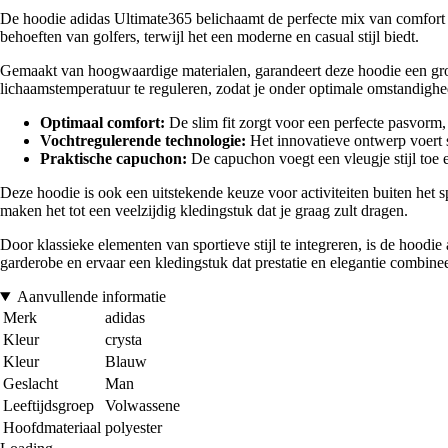
De hoodie adidas Ultimate365 belichaamt de perfecte mix van comfort e
behoeften van golfers, terwijl het een moderne en casual stijl biedt.
Gemaakt van hoogwaardige materialen, garandeert deze hoodie een gro
lichaamstemperatuur te reguleren, zodat je onder optimale omstandighe
Optimaal comfort:
De slim fit zorgt voor een perfecte pasvorm,
Vochtregulerende technologie:
Het innovatieve ontwerp voert sn
Praktische capuchon:
De capuchon voegt een vleugje stijl toe 
Deze hoodie is ook een uitstekende keuze voor activiteiten buiten het sp
maken het tot een veelzijdig kledingstuk dat je graag zult dragen.
Door klassieke elementen van sportieve stijl te integreren, is de hoodie
garderobe en ervaar een kledingstuk dat prestatie en elegantie combineer
Aanvullende informatie
Merk
adidas
Kleur
crysta
Kleur
Blauw
Geslacht
Man
Leeftijdsgroep
Volwassene
Hoofdmateriaal
polyester