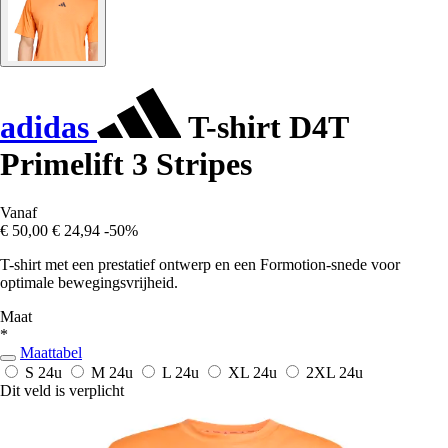
adidas
T-shirt D4T
Primelift 3 Stripes
Vanaf
€ 50,00
€ 24,94
-50%
T-shirt met een prestatief ontwerp en een Formotion-snede voor
optimale bewegingsvrijheid.
Maat
*
Maattabel
S
24u
M
24u
L
24u
XL
24u
2XL
24u
Dit veld is verplicht