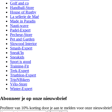
Golf and co
Handball-Store
House of Rugby
La sellerie de Maé
Made in Paradis
Nauti-wave
Padel-Expert
Pecheur-Store
Pet and Garden
Slowood Interior
Smash-Expert
Sneak'In
Sneakids
Sport is good
Training-Fit
Trek-Expert
Triathlon-Expert
TripNBikers
Vélo-Store
Winter-Expert
Abonneer je op onze nieuwsbrief
Profiteer van 10% korting door je aan te melden voor onze nieuwsbrief