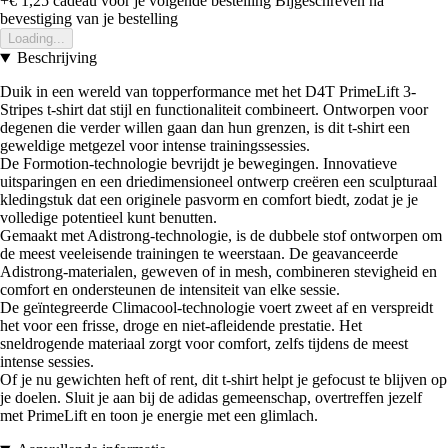
+€ 1,25
cadeau voor je volgende bestelling
Bijgeschreven na
bevestiging van je bestelling
Loading...
Beschrijving
Duik in een wereld van topperformance met het D4T PrimeLift 3-
Stripes t-shirt dat stijl en functionaliteit combineert. Ontworpen voor
degenen die verder willen gaan dan hun grenzen, is dit t-shirt een
geweldige metgezel voor intense trainingssessies.
De Formotion-technologie bevrijdt je bewegingen. Innovatieve
uitsparingen en een driedimensioneel ontwerp creëren een sculpturaal
kledingstuk dat een originele pasvorm en comfort biedt, zodat je je
volledige potentieel kunt benutten.
Gemaakt met Adistrong-technologie, is de dubbele stof ontworpen om
de meest veeleisende trainingen te weerstaan. De geavanceerde
Adistrong-materialen, geweven of in mesh, combineren stevigheid en
comfort en ondersteunen de intensiteit van elke sessie.
De geïntegreerde Climacool-technologie voert zweet af en verspreidt
het voor een frisse, droge en niet-afleidende prestatie. Het
sneldrogende materiaal zorgt voor comfort, zelfs tijdens de meest
intense sessies.
Of je nu gewichten heft of rent, dit t-shirt helpt je gefocust te blijven op
je doelen. Sluit je aan bij de adidas gemeenschap, overtreffen jezelf
met PrimeLift en toon je energie met een glimlach.