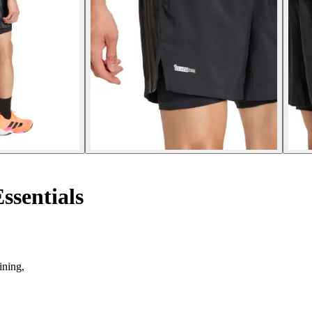
ssentials
ining,