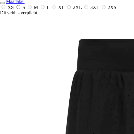
Maattabel
XS
S
M
L
XL
2XL
3XL
2XS
Dit veld is verplicht