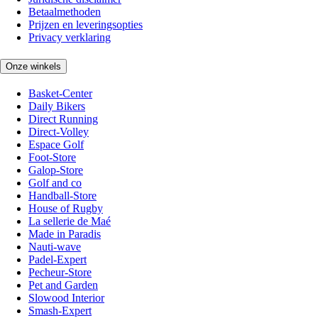
Betaalmethoden
Prijzen en leveringsopties
Privacy verklaring
Onze winkels
Basket-Center
Daily Bikers
Direct Running
Direct-Volley
Espace Golf
Foot-Store
Galop-Store
Golf and co
Handball-Store
House of Rugby
La sellerie de Maé
Made in Paradis
Nauti-wave
Padel-Expert
Pecheur-Store
Pet and Garden
Slowood Interior
Smash-Expert