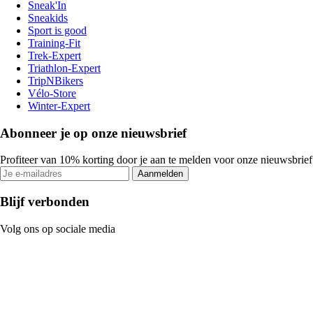
Sneak'In
Sneakids
Sport is good
Training-Fit
Trek-Expert
Triathlon-Expert
TripNBikers
Vélo-Store
Winter-Expert
Abonneer je op onze nieuwsbrief
Profiteer van 10% korting door je aan te melden voor onze nieuwsbrief
Aanmelden
Blijf verbonden
Volg ons op sociale media