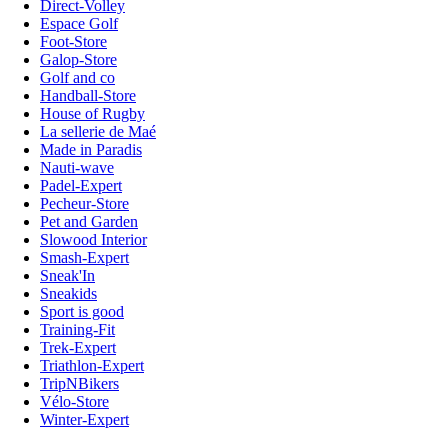
Direct-Volley
Espace Golf
Foot-Store
Galop-Store
Golf and co
Handball-Store
House of Rugby
La sellerie de Maé
Made in Paradis
Nauti-wave
Padel-Expert
Pecheur-Store
Pet and Garden
Slowood Interior
Smash-Expert
Sneak'In
Sneakids
Sport is good
Training-Fit
Trek-Expert
Triathlon-Expert
TripNBikers
Vélo-Store
Winter-Expert