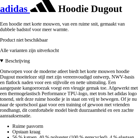
adidas
Hoodie Dugout
Een hoodie met korte mouwen, van een ruime snit, gemaakt van
dubbele badstof voor meer warmte.
Product niet beschikbaar
Alle varianten zijn uitverkocht
Beschrijving
Ontworpen voor de moderne atleet biedt het korte mouwen hoodie
Dugout moeiteloze stijl met zijn vereenvoudigd ontwerp, NWV-basis
en flatlock naden voor een stijlvolle en nette uitstraling. Een
aangepaste kangoeroezak voegt een vleugje gemak toe. Afgewerkt met
een thermogelastisch Performance TPU-logo, met trots het adidas logo
tonend, stelt deze ruime hoodie je in staat om vrij te bewegen. Of je nu
naar de sportschool gaat voor een training of gewoon met vrienden
rondhangt, dit comfortabele model biedt duurzaamheid en een zachte
aanraaksensatie.
Ruime pasvorm
Opstaan kraag
56 % katoen, 40 % polyester (100 % gerecycled), 4 % elastaan