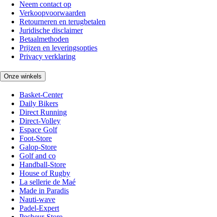
Neem contact op
Verkoopvoorwaarden
Retourneren en terugbetalen
Juridische disclaimer
Betaalmethoden
Prijzen en leveringsopties
Privacy verklaring
Onze winkels
Basket-Center
Daily Bikers
Direct Running
Direct-Volley
Espace Golf
Foot-Store
Galop-Store
Golf and co
Handball-Store
House of Rugby
La sellerie de Maé
Made in Paradis
Nauti-wave
Padel-Expert
Pecheur-Store