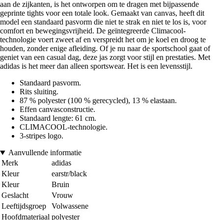
aan de zijkanten, is het ontworpen om te dragen met bijpassende
geprinte tights voor een totale look. Gemaakt van canvas, heeft dit
model een standaard pasvorm die niet te strak en niet te los is, voor
comfort en bewegingsvrijheid. De geïntegreerde Climacool-
technologie voert zweet af en verspreidt het om je koel en droog te
houden, zonder enige afleiding. Of je nu naar de sportschool gaat of
geniet van een casual dag, deze jas zorgt voor stijl en prestaties. Met
adidas is het meer dan alleen sportswear. Het is een levensstijl.
Standaard pasvorm.
Rits sluiting.
87 % polyester (100 % gerecycled), 13 % elastaan.
Effen canvasconstructie.
Standaard lengte: 61 cm.
CLIMACOOL-technologie.
3-stripes logo.
Aanvullende informatie
Merk
adidas
Kleur
earstr/black
Kleur
Bruin
Geslacht
Vrouw
Leeftijdsgroep
Volwassene
Hoofdmateriaal
polyester