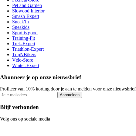
Pet and Garden
Slowood Interior
Smash-Expert
Sneak'In
Sneakids
Sport is good
Training-Fit
Trek-Expert
Triathlon-Expert
TripNBikers
Vélo-Store
Winter-Expert
Abonneer je op onze nieuwsbrief
Profiteer van 10% korting door je aan te melden voor onze nieuwsbrief
Aanmelden
Blijf verbonden
Volg ons op sociale media