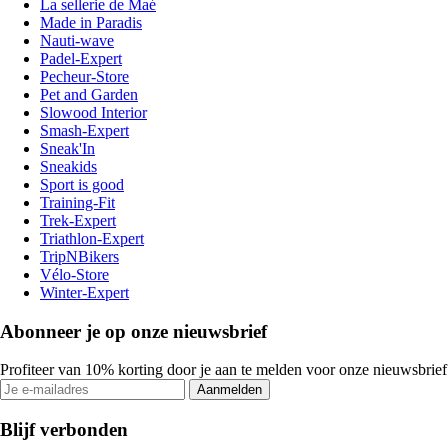
La sellerie de Maé
Made in Paradis
Nauti-wave
Padel-Expert
Pecheur-Store
Pet and Garden
Slowood Interior
Smash-Expert
Sneak'In
Sneakids
Sport is good
Training-Fit
Trek-Expert
Triathlon-Expert
TripNBikers
Vélo-Store
Winter-Expert
Abonneer je op onze nieuwsbrief
Profiteer van 10% korting door je aan te melden voor onze nieuwsbrief
Aanmelden
Blijf verbonden