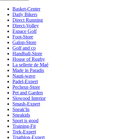
Basket-Center
Daily Bikers
Direct Running
Direct-Volley
Espace Golf
Foot-Store
Galop-Store
Golf and co
Handball-Store
House of Rugby
La sellerie de Maé
Made in Paradis
Nauti-wave
Padel-Expert
Pecheur-Store
Pet and Garden
Slowood Interior
Smash-Expert
Sneak'In
Sneakids
Sport is good
Training-Fit
Trek-Expert
Triathlon-Expert