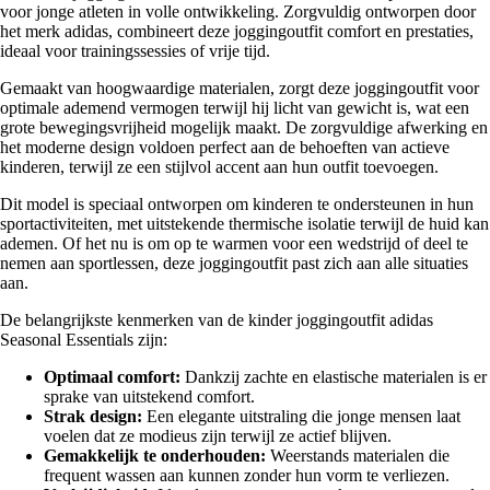
voor jonge atleten in volle ontwikkeling. Zorgvuldig ontworpen door
het merk adidas, combineert deze joggingoutfit comfort en prestaties,
ideaal voor trainingssessies of vrije tijd.
Gemaakt van hoogwaardige materialen, zorgt deze joggingoutfit voor
optimale ademend vermogen terwijl hij licht van gewicht is, wat een
grote bewegingsvrijheid mogelijk maakt. De zorgvuldige afwerking en
het moderne design voldoen perfect aan de behoeften van actieve
kinderen, terwijl ze een stijlvol accent aan hun outfit toevoegen.
Dit model is speciaal ontworpen om kinderen te ondersteunen in hun
sportactiviteiten, met uitstekende thermische isolatie terwijl de huid kan
ademen. Of het nu is om op te warmen voor een wedstrijd of deel te
nemen aan sportlessen, deze joggingoutfit past zich aan alle situaties
aan.
De belangrijkste kenmerken van de kinder joggingoutfit adidas
Seasonal Essentials zijn:
Optimaal comfort:
Dankzij zachte en elastische materialen is er
sprake van uitstekend comfort.
Strak design:
Een elegante uitstraling die jonge mensen laat
voelen dat ze modieus zijn terwijl ze actief blijven.
Gemakkelijk te onderhouden:
Weerstands materialen die
frequent wassen aan kunnen zonder hun vorm te verliezen.