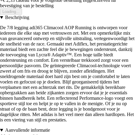
+€ 2,33
cadeau voor je volgende bestelling
Bijgeschreven na
bevestiging van je bestelling
Loading...
Beschrijving
De 7/8 legging adi365 Climacool AOP Running is ontworpen voor
iedereen die elke stap met vertrouwen zet. Met een opmerkelijke mix
van geavanceerd ontwerp en stijlvolle uitstraling, vertegenwoordigt het
de snelheid van de race. Gemaakt met Adiflex, het prestatiegerichte
materiaal biedt een zachte feel die je bewegingen ondersteunt, dankzij
de toevoeging van Lycra® Adaptiv™. Een hoge taille biedt
ondersteuning en comfort. Een verstelbaar trekkoord zorgt voor een
persoonlijke pasvorm. De geïntegreerde Climacool-technologie voert
zweet af om fris en droog te blijven, zonder afleidingen. Het
sneldrogende materiaal doet hard zijn best om je comfortabel te laten
voelen en gefocust op je doelen. Blijf georganiseerd tijdens het
verplaatsen met een achterzak met rits. De gemakkelijk bereikbare
opbergzakken aan beide zijkanten zorgen ervoor dat je je essentials
binnen handbereik hebt. Een reflecterend Performance-logo voegt een
sportieve stijl toe en helpt je op te vallen in de menigte. Of je nu op
straat of op de baan bent, deze legging is je bondgenoot voor je
dagelijkse ritten. Met adidas is het veel meer dan alleen hardlopen. Het
is een viering van stijl en prestaties.
Aanvullende informatie