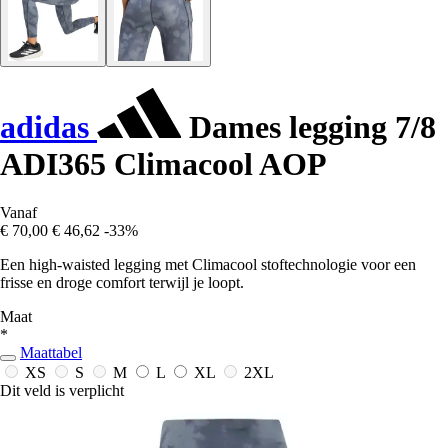
adidas
Dames legging 7/8
ADI365 Climacool AOP
Vanaf
€ 70,00
€ 46,62
-33%
Een high-waisted legging met Climacool stoftechnologie voor een
frisse en droge comfort terwijl je loopt.
Maat
*
Maattabel
XS
S
M
L
XL
2XL
Dit veld is verplicht