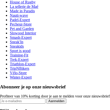
House of Rugby
La sellerie de Maé
Made in Paradis
Nauti-wave
Padel-Expert
Pecheur-Store
Pet and Garden
Slowood Interior
Smash-Expert
Sneak'In
Sneakids
Sport is good
Training-Fit
Trek-Expert
Triathlon-Expert
TripNBikers
Vélo-Store
Winter-Expert
Abonneer je op onze nieuwsbrief
Profiteer van 10% korting door je aan te melden voor onze nieuwsbrief
Aanmelden