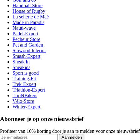
Handball-Store
House of Rugby
La sellerie de Maé
Made in Paradis
Nauti-wave
Padel-Expert
Pecheur-Store
Pet and Garden
Slowood Interior
Smash-Expert
Sneak'In
Sneakids
Sport is good
Training-Fit
Trek-Expert
Triathlon-Expert
TripNBikers
Vélo-Store
Winter-Expert
Abonneer je op onze nieuwsbrief
Profiteer van 10% korting door je aan te melden voor onze nieuwsbrief
Aanmelden