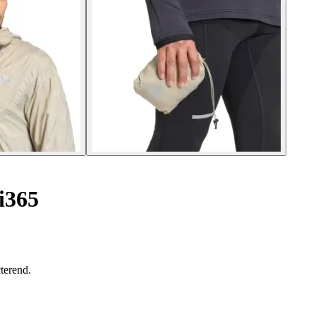
i365
terend.