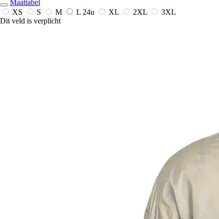
Maattabel
XS
S
M
L
24u
XL
2XL
3XL
Dit veld is verplicht