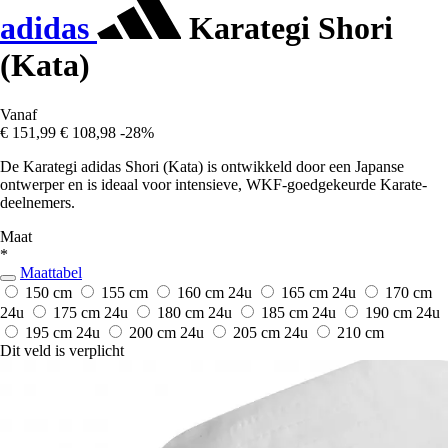
adidas
Karategi Shori
(Kata)
Vanaf
€ 151,99
€ 108,98
-28%
De Karategi adidas Shori (Kata) is ontwikkeld door een Japanse
ontwerper en is ideaal voor intensieve, WKF-goedgekeurde Karate-
deelnemers.
Maat
*
Maattabel
150 cm
155 cm
160 cm
24u
165 cm
24u
170 cm
24u
175 cm
24u
180 cm
24u
185 cm
24u
190 cm
24u
195 cm
24u
200 cm
24u
205 cm
24u
210 cm
Dit veld is verplicht