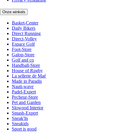
Onze winkels
Basket-Center
Daily Bikers
Direct Running
Direct-Volley
Espace Golf
Foot-Store
Galop-Store
Golf and co
Handball-Store
House of Rugby
La sellerie de Maé
Made in Paradis
Nauti-wave
Padel-Expert
Pecheur-Store
Pet and Garden
Slowood Interior
Smash-Expert
Sneak'In
Sneakids
Sport is good