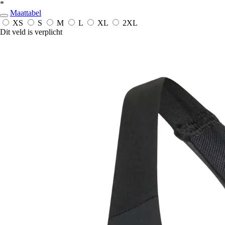
*
Maattabel
XS
S
M
L
XL
2XL
Dit veld is verplicht