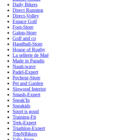
Daily Bikers
Direct Running
Direct-Volley
Espace Golf
Foot-Store
Galop-Store
Golf and co
Handball-Store
House of Rugby
La sellerie de Maé
Made in Paradis
Nauti-wave
Padel-Expert
Pecheur-Store
Pet and Garden
Slowood Interior
Smash-Expert
Sneak'In
Sneakids
Sport is good
Training-Fit
Trek-Expert
Triathlon-Expert
TripNBikers
Vélo-Store