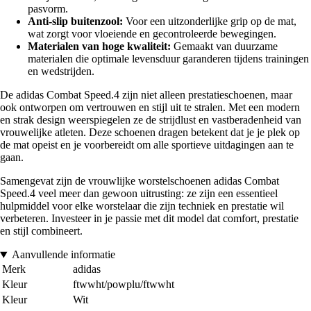
pasvorm.
Anti-slip buitenzool:
Voor een uitzonderlijke grip op de mat,
wat zorgt voor vloeiende en gecontroleerde bewegingen.
Materialen van hoge kwaliteit:
Gemaakt van duurzame
materialen die optimale levensduur garanderen tijdens trainingen
en wedstrijden.
De adidas Combat Speed.4 zijn niet alleen prestatieschoenen, maar
ook ontworpen om vertrouwen en stijl uit te stralen. Met een modern
en strak design weerspiegelen ze de strijdlust en vastberadenheid van
vrouwelijke atleten. Deze schoenen dragen betekent dat je je plek op
de mat opeist en je voorbereidt om alle sportieve uitdagingen aan te
gaan.
Samengevat zijn de vrouwlijke worstelschoenen adidas Combat
Speed.4 veel meer dan gewoon uitrusting: ze zijn een essentieel
hulpmiddel voor elke worstelaar die zijn techniek en prestatie wil
verbeteren. Investeer in je passie met dit model dat comfort, prestatie
en stijl combineert.
Aanvullende informatie
Merk
adidas
Kleur
ftwwht/powplu/ftwwht
Kleur
Wit