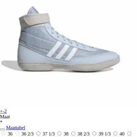
+-2
Maat
*
Maattabel
36
36 2/3
37 1/3
38
38 2/3
39 1/3
40