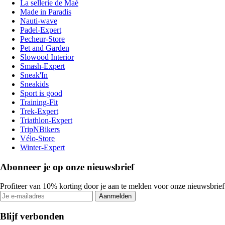
La sellerie de Maé
Made in Paradis
Nauti-wave
Padel-Expert
Pecheur-Store
Pet and Garden
Slowood Interior
Smash-Expert
Sneak'In
Sneakids
Sport is good
Training-Fit
Trek-Expert
Triathlon-Expert
TripNBikers
Vélo-Store
Winter-Expert
Abonneer je op onze nieuwsbrief
Profiteer van 10% korting door je aan te melden voor onze nieuwsbrief
Aanmelden
Blijf verbonden