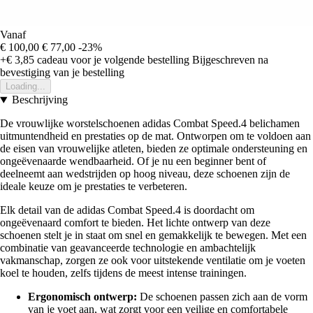
Vanaf
€ 100,00
€ 77,00
-23%
+€ 3,85
cadeau voor je volgende bestelling
Bijgeschreven na
bevestiging van je bestelling
Loading...
Beschrijving
De vrouwlijke worstelschoenen adidas Combat Speed.4 belichamen
uitmuntendheid en prestaties op de mat. Ontworpen om te voldoen aan
de eisen van vrouwelijke atleten, bieden ze optimale ondersteuning en
ongeëvenaarde wendbaarheid. Of je nu een beginner bent of
deelneemt aan wedstrijden op hoog niveau, deze schoenen zijn de
ideale keuze om je prestaties te verbeteren.
Elk detail van de adidas Combat Speed.4 is doordacht om
ongeëvenaard comfort te bieden. Het lichte ontwerp van deze
schoenen stelt je in staat om snel en gemakkelijk te bewegen. Met een
combinatie van geavanceerde technologie en ambachtelijk
vakmanschap, zorgen ze ook voor uitstekende ventilatie om je voeten
koel te houden, zelfs tijdens de meest intense trainingen.
Ergonomisch ontwerp:
De schoenen passen zich aan de vorm
van je voet aan, wat zorgt voor een veilige en comfortabele