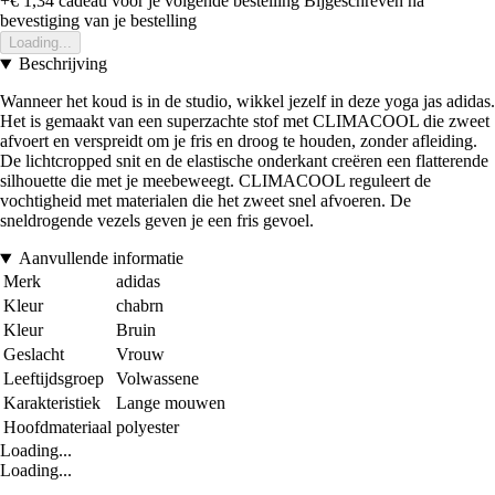
+€ 1,34
cadeau voor je volgende bestelling
Bijgeschreven na
bevestiging van je bestelling
Loading...
Beschrijving
Wanneer het koud is in de studio, wikkel jezelf in deze yoga jas adidas.
Het is gemaakt van een superzachte stof met CLIMACOOL die zweet
afvoert en verspreidt om je fris en droog te houden, zonder afleiding.
De lichtcropped snit en de elastische onderkant creëren een flatterende
silhouette die met je meebeweegt. CLIMACOOL reguleert de
vochtigheid met materialen die het zweet snel afvoeren. De
sneldrogende vezels geven je een fris gevoel.
Aanvullende informatie
Merk
adidas
Kleur
chabrn
Kleur
Bruin
Geslacht
Vrouw
Leeftijdsgroep
Volwassene
Karakteristiek
Lange mouwen
Hoofdmateriaal
polyester
Loading...
Loading...