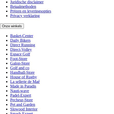
Juridische disclaimer
Betaalmethoden
Prijzen en leveringsopties
Privacy verklaring
Onze winkels
Basket-Center
Daily Bikers
Direct Running
Direct-Volley
Espace Golf
Foot-Store
Galop-Store
Golf and co
Handball-Store
House of Rugby
La sellerie de Maé
Made in Paradis
Nauti-wave
Padel-Expert
Pecheur-Store
Pet and Garden
Slowood Interior
Smash-Expert