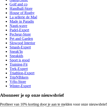
Golf and co
Handball-Store
House of Rugby
La sellerie de Maé
Made in Paradis
Nauti-wave
Padel-Expert
Pecheur-Store
Pet and Garden
Slowood Interior
Smash-Expert
Sneak'In
Sneakids
Sport is good
Training-Fit
Trek-Expert
Triathlon-Expert
TripNBikers
Vélo-Store
Winter-Expert
Abonneer je op onze nieuwsbrief
Profiteer van 10% korting door je aan te melden voor onze nieuwsbrief