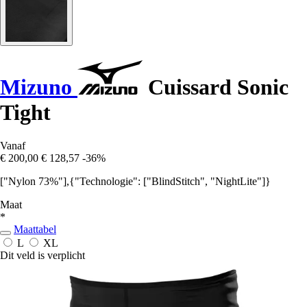
Mizuno
Cuissard Sonic
Tight
Vanaf
€ 200,00
€ 128,57
-36%
["Nylon 73%"],{"Technologie": ["BlindStitch", "NightLite"]}
Maat
*
Maattabel
L
XL
Dit veld is verplicht