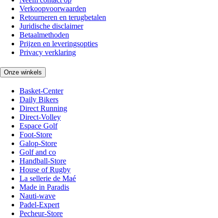
Verkoopvoorwaarden
Retourneren en terugbetalen
Juridische disclaimer
Betaalmethoden
Prijzen en leveringsopties
Privacy verklaring
Onze winkels
Basket-Center
Daily Bikers
Direct Running
Direct-Volley
Espace Golf
Foot-Store
Galop-Store
Golf and co
Handball-Store
House of Rugby
La sellerie de Maé
Made in Paradis
Nauti-wave
Padel-Expert
Pecheur-Store