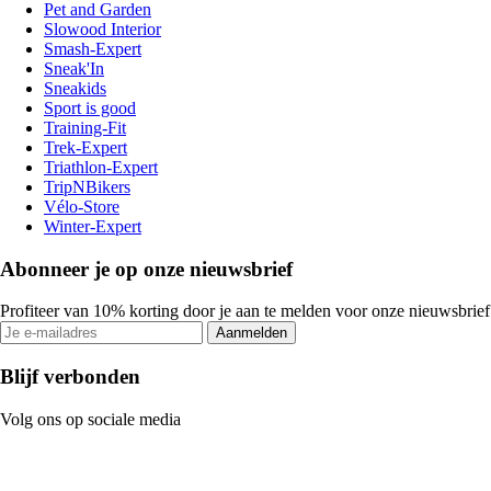
Pet and Garden
Slowood Interior
Smash-Expert
Sneak'In
Sneakids
Sport is good
Training-Fit
Trek-Expert
Triathlon-Expert
TripNBikers
Vélo-Store
Winter-Expert
Abonneer je op onze nieuwsbrief
Profiteer van 10% korting door je aan te melden voor onze nieuwsbrief
Aanmelden
Blijf verbonden
Volg ons op sociale media