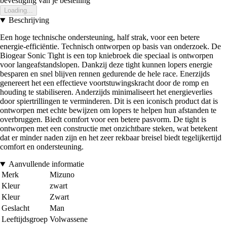
bevestiging van je bestelling
Loading...
Beschrijving
Een hoge technische ondersteuning, half strak, voor een betere
energie-efficiëntie. Technisch ontworpen op basis van onderzoek. De
Biogear Sonic Tight is een top kniebroek die speciaal is ontworpen
voor langeafstandslopen. Dankzij deze tight kunnen lopers energie
besparen en snel blijven rennen gedurende de hele race. Enerzijds
genereert het een effectieve voortstuwingskracht door de romp en
houding te stabiliseren. Anderzijds minimaliseert het energieverlies
door spiertrillingen te verminderen. Dit is een iconisch product dat is
ontworpen met echte bewijzen om lopers te helpen hun afstanden te
overbruggen. Biedt comfort voor een betere pasvorm. De tight is
ontworpen met een constructie met onzichtbare steken, wat betekent
dat er minder naden zijn en het zeer rekbaar breisel biedt tegelijkertijd
comfort en ondersteuning.
Aanvullende informatie
Merk
Mizuno
Kleur
zwart
Kleur
Zwart
Geslacht
Man
Leeftijdsgroep
Volwassene