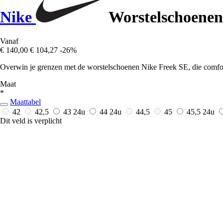
Nike
Worstelschoenen
Vanaf
€ 140,00
€ 104,27
-26%
Overwin je grenzen met de worstelschoenen Nike Freek SE, die comfort
Maat
*
Maattabel
42
42,5
43
24u
44
24u
44,5
45
45,5
24u
Dit veld is verplicht