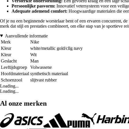
Versterkte ondersteuning:
Een gevoerd kraag en een lage schach
Persoonlijke pasvorm:
Innovatief vetersysteem voor een veilig
Adequate ademend comfort:
Hoogwaardige materialen die een 
Of je nu een beginnende worstelaar bent of een ervaren concurrent, de 
merk dat stijl en prestaties combineert, om elke stap van je sportieve r
Aanvullende informatie
Merk
Nike
Kleur
white/metallic gold/cllg navy
Kleur
Wit
Geslacht
Man
Leeftijdsgroep
Volwassene
Hoofdmateriaal
synthetisch materiaal
Schoenzool
slijtvast rubber
Loading...
Loading...
Al onze merken