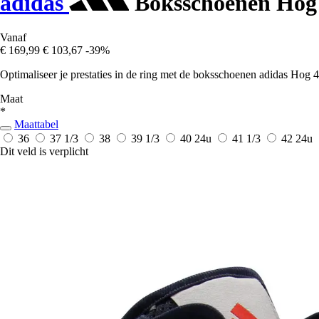
adidas
Boksschoenen Hog
Vanaf
€ 169,99
€ 103,67
-39%
Optimaliseer je prestaties in de ring met de boksschoenen adidas Hog 4
Maat
*
Maattabel
36
37 1/3
38
39 1/3
40
24u
41 1/3
42
24u
Dit veld is verplicht