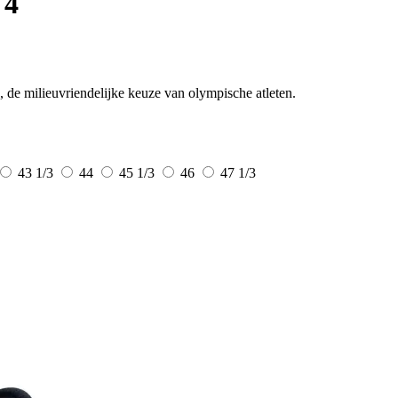
 4
, de milieuvriendelijke keuze van olympische atleten.
43 1/3
44
45 1/3
46
47 1/3