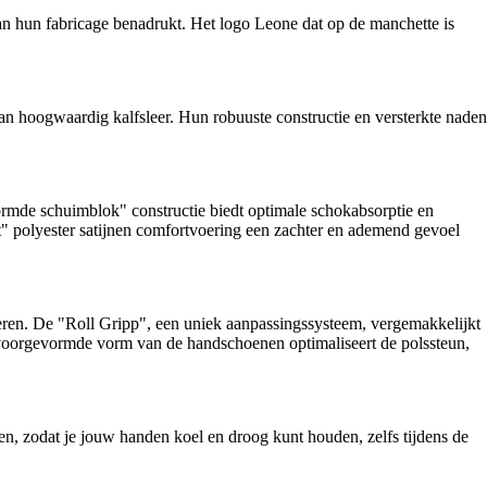
hun fabricage benadrukt. Het logo Leone dat op de manchette is
oogwaardig kalfsleer. Hun robuuste constructie en versterkte naden
e schuimblok" constructie biedt optimale schokabsorptie en
ft" polyester satijnen comfortvoering een zachter en ademend gevoel
n. De "Roll Gripp", een uniek aanpassingssysteem, vergemakkelijkt
De voorgevormde vorm van de handschoenen optimaliseert de polssteun,
 zodat je jouw handen koel en droog kunt houden, zelfs tijdens de