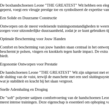
De boxhandschoenen Leone "THE GREATEST" Wit hebben een elegant en 
geperst, voegt een vleugje prestige toe en symboliseert de expertise v
Een Solide en Duurzame Constructie
Ontworpen om de meest veeleisende trainingsomstandigheden te weer
zorgen voor uitzonderlijke duurzaamheid, zodat je ze kunt gebruiken tij
Optimale Bescherming voor Jouw Handen
Comfort en bescherming van jouw handen staan centraal in het ontw
beschermt je polsen, vingers en knokkels tegen harde impact. De extra
biedt.
Ergonomie Ontworpen voor Prestatie
De handschoenen Leone "THE GREATEST" Wit zijn uitgerust met ergon
de sluiting van de vuist, terwijl de manchette met een snel sluitingss
wat je stabiliteit en kracht bij het slaan vergroot.
Snelle Ademhaling en Droging
De "soft" polyester satijnen comfortvoering van de handschoenen Le
meest intense trainingen. Deze eigenschap is essentieel om ophoping