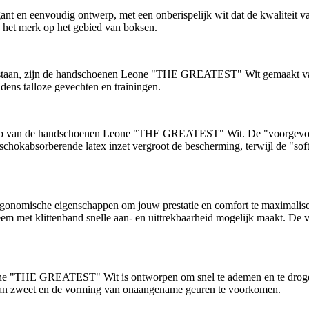
eenvoudig ontwerp, met een onberispelijk wit dat de kwaliteit van 
an het merk op het gebied van boksen.
staan, zijn de handschoenen Leone "THE GREATEST" Wit gemaakt van h
dens talloze gevechten en trainingen.
erp van de handschoenen Leone "THE GREATEST" Wit. De "voorgevormd
 schokabsorberende latex inzet vergroot de bescherming, terwijl de "so
omische eigenschappen om jouw prestatie en comfort te maximalisere
ysteem met klittenband snelle aan- en uittrekbaarheid mogelijk maakt. 
one "THE GREATEST" Wit is ontworpen om snel te ademen en te drogen,
 van zweet en de vorming van onaangename geuren te voorkomen.