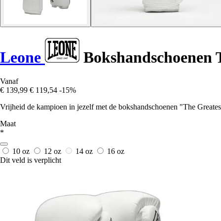
Leone
Bokshandschoenen T
Vanaf
€ 139,99
€ 119,54
-15%
Vrijheid de kampioen in jezelf met de bokshandschoenen "The Greatest
Maat
*
10 oz
12 oz
14 oz
16 oz
Dit veld is verplicht