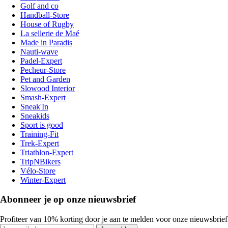
Golf and co
Handball-Store
House of Rugby
La sellerie de Maé
Made in Paradis
Nauti-wave
Padel-Expert
Pecheur-Store
Pet and Garden
Slowood Interior
Smash-Expert
Sneak'In
Sneakids
Sport is good
Training-Fit
Trek-Expert
Triathlon-Expert
TripNBikers
Vélo-Store
Winter-Expert
Abonneer je op onze nieuwsbrief
Profiteer van 10% korting door je aan te melden voor onze nieuwsbrief