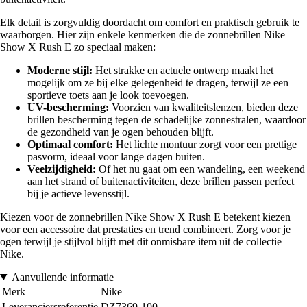
Elk detail is zorgvuldig doordacht om comfort en praktisch gebruik te
waarborgen. Hier zijn enkele kenmerken die de zonnebrillen Nike
Show X Rush E zo speciaal maken:
Moderne stijl:
Het strakke en actuele ontwerp maakt het
mogelijk om ze bij elke gelegenheid te dragen, terwijl ze een
sportieve toets aan je look toevoegen.
UV-bescherming:
Voorzien van kwaliteitslenzen, bieden deze
brillen bescherming tegen de schadelijke zonnestralen, waardoor
de gezondheid van je ogen behouden blijft.
Optimaal comfort:
Het lichte montuur zorgt voor een prettige
pasvorm, ideaal voor lange dagen buiten.
Veelzijdigheid:
Of het nu gaat om een wandeling, een weekend
aan het strand of buitenactiviteiten, deze brillen passen perfect
bij je actieve levensstijl.
Kiezen voor de zonnebrillen Nike Show X Rush E betekent kiezen
voor een accessoire dat prestaties en trend combineert. Zorg voor je
ogen terwijl je stijlvol blijft met dit onmisbare item uit de collectie
Nike.
Aanvullende informatie
Merk
Nike
Leveranciersreferentie
DZ7369-100