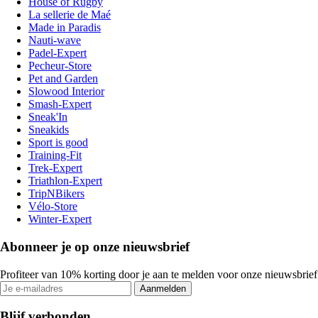
House of Rugby
La sellerie de Maé
Made in Paradis
Nauti-wave
Padel-Expert
Pecheur-Store
Pet and Garden
Slowood Interior
Smash-Expert
Sneak'In
Sneakids
Sport is good
Training-Fit
Trek-Expert
Triathlon-Expert
TripNBikers
Vélo-Store
Winter-Expert
Abonneer je op onze nieuwsbrief
Profiteer van 10% korting door je aan te melden voor onze nieuwsbrief
Aanmelden
Blijf verbonden