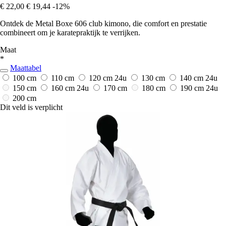
€ 22,00
€ 19,44
-12%
Ontdek de Metal Boxe 606 club kimono, die comfort en prestatie
combineert om je karatepraktijk te verrijken.
Maat
*
Maattabel
100 cm
110 cm
120 cm
24u
130 cm
140 cm
24u
150 cm
160 cm
24u
170 cm
180 cm
190 cm
24u
200 cm
Dit veld is verplicht