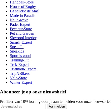
Handball-Store
House of Rugby
La sellerie de Maé
Made in Paradis
Nauti-wave
Padel-Expert
Pecheur-Store
Pet and Garden
Slowood Interior
Smash-Expert
Sneak'In
Sneakids
Sport is good
Training-Fit
Trek-Expert
Triathlon-Expert
TripNBikers
Vélo-Store
Winter-Expert
Abonneer je op onze nieuwsbrief
Profiteer van 10% korting door je aan te melden voor onze nieuwsbrief
Aanmelden