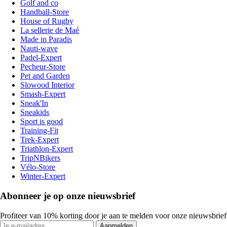
Golf and co
Handball-Store
House of Rugby
La sellerie de Maé
Made in Paradis
Nauti-wave
Padel-Expert
Pecheur-Store
Pet and Garden
Slowood Interior
Smash-Expert
Sneak'In
Sneakids
Sport is good
Training-Fit
Trek-Expert
Triathlon-Expert
TripNBikers
Vélo-Store
Winter-Expert
Abonneer je op onze nieuwsbrief
Profiteer van 10% korting door je aan te melden voor onze nieuwsbrief
Aanmelden