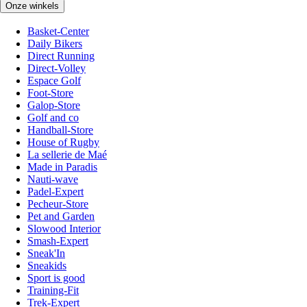
Onze winkels
Basket-Center
Daily Bikers
Direct Running
Direct-Volley
Espace Golf
Foot-Store
Galop-Store
Golf and co
Handball-Store
House of Rugby
La sellerie de Maé
Made in Paradis
Nauti-wave
Padel-Expert
Pecheur-Store
Pet and Garden
Slowood Interior
Smash-Expert
Sneak'In
Sneakids
Sport is good
Training-Fit
Trek-Expert