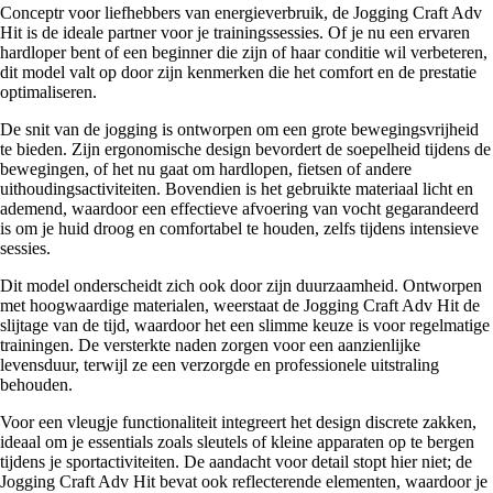
Conceptr voor liefhebbers van energieverbruik, de Jogging Craft Adv
Hit is de ideale partner voor je trainingssessies. Of je nu een ervaren
hardloper bent of een beginner die zijn of haar conditie wil verbeteren,
dit model valt op door zijn kenmerken die het comfort en de prestatie
optimaliseren.
De snit van de jogging is ontworpen om een grote bewegingsvrijheid
te bieden. Zijn ergonomische design bevordert de soepelheid tijdens de
bewegingen, of het nu gaat om hardlopen, fietsen of andere
uithoudingsactiviteiten. Bovendien is het gebruikte materiaal licht en
ademend, waardoor een effectieve afvoering van vocht gegarandeerd
is om je huid droog en comfortabel te houden, zelfs tijdens intensieve
sessies.
Dit model onderscheidt zich ook door zijn duurzaamheid. Ontworpen
met hoogwaardige materialen, weerstaat de Jogging Craft Adv Hit de
slijtage van de tijd, waardoor het een slimme keuze is voor regelmatige
trainingen. De versterkte naden zorgen voor een aanzienlijke
levensduur, terwijl ze een verzorgde en professionele uitstraling
behouden.
Voor een vleugje functionaliteit integreert het design discrete zakken,
ideaal om je essentials zoals sleutels of kleine apparaten op te bergen
tijdens je sportactiviteiten. De aandacht voor detail stopt hier niet; de
Jogging Craft Adv Hit bevat ook reflecterende elementen, waardoor je