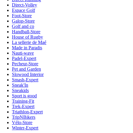
Direct-Volley
Espace Golf
Foot-Store
Galop-Store
Golf and co
Handball-Store
House of Rugby
La sellerie de Maé
Made in Paradis
Nauti-wave
Padel-Expert
Pecheur-Store
Pet and Garden
Slowood Interior
Smash-Expert
Sneak'In
Sneakids
Sport is good
Training-Fit
Trek-Expert
Triathlon-Expert
TripNBikers
Vélo-Store
Winter-Expert