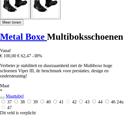
Meer tonen
Metal Boxe
Multiboksschoenen
Vanaf
€ 100,00
€ 62,47
-38%
Verbeter je stabiliteit en duurzaamheid met de Multiboxe hoge
schoenen Viper III, de benchmark voor prestaties, design en
ondersteuning!
Maat
*
Maattabel
37
38
39
40
41
42
43
44
46
24u
47
Dit veld is verplicht