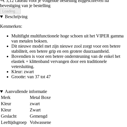
+€ 3,12
cadeau voor je volgende bestelling
Bijgeschreven na
bevestiging van je bestelling
Loading...
Beschrijving
Kenmerken:
Multifight multifunctionele hoge schoen uit het VIPER gamma
van metalen boksen.
Dit nieuwe model met zijn nieuwe zool zorgt voor een betere
stabiliteit, een betere grip en een grotere duurzaamheid.
Bovendien is voor een betere ondersteuning van de enkel het
elastiek + klittenband vervangen door een traditionele
vetersluiting.
Kleur: zwart
Grootte: van 37 tot 47
Aanvullende informatie
Merk
Metal Boxe
Kleur
zwart
Kleur
Zwart
Geslacht
Gemengd
Leeftijdsgroep
Volwassene