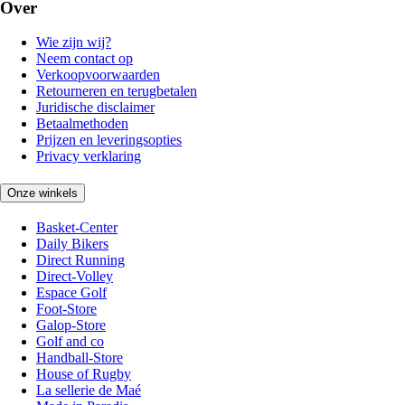
Over
Wie zijn wij?
Neem contact op
Verkoopvoorwaarden
Retourneren en terugbetalen
Juridische disclaimer
Betaalmethoden
Prijzen en leveringsopties
Privacy verklaring
Onze winkels
Basket-Center
Daily Bikers
Direct Running
Direct-Volley
Espace Golf
Foot-Store
Galop-Store
Golf and co
Handball-Store
House of Rugby
La sellerie de Maé