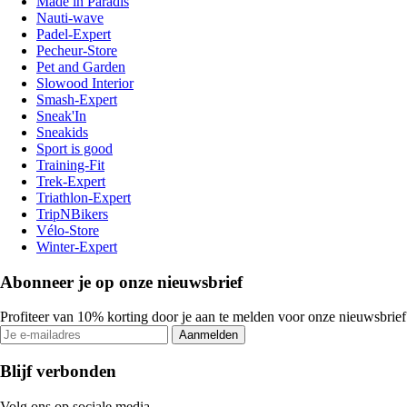
Made in Paradis
Nauti-wave
Padel-Expert
Pecheur-Store
Pet and Garden
Slowood Interior
Smash-Expert
Sneak'In
Sneakids
Sport is good
Training-Fit
Trek-Expert
Triathlon-Expert
TripNBikers
Vélo-Store
Winter-Expert
Abonneer je op onze nieuwsbrief
Profiteer van 10% korting door je aan te melden voor onze nieuwsbrief
Aanmelden
Blijf verbonden
Volg ons op sociale media