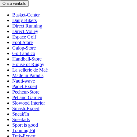
Onze winkels
Basket-Center
Daily Bikers
Direct Running
Direct-Volley
Espace Golf
Foot-Store
Galop-Store
Golf and co
Handball-Store
House of Rugby
La sellerie de Maé
Made in Paradis
Nauti-wave
Padel-Expert
Pecheur-Store
Pet and Garden
Slowood Interior
Smash-Expert
Sneak'In
Sneakids
Sport is good
Training-Fit
Trek-Expert