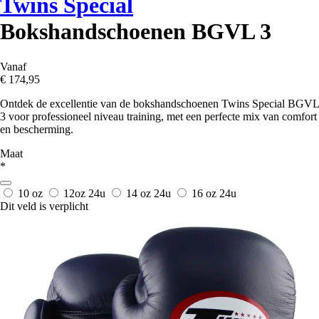
Twins Special
Bokshandschoenen BGVL 3
Vanaf
€ 174,95
Ontdek de excellentie van de bokshandschoenen Twins Special BGVL
3 voor professioneel niveau training, met een perfecte mix van comfort
en bescherming.
Maat
*
10 oz
12oz
24u
14 oz
24u
16 oz
24u
Dit veld is verplicht