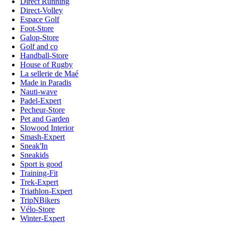
Direct Running
Direct-Volley
Espace Golf
Foot-Store
Galop-Store
Golf and co
Handball-Store
House of Rugby
La sellerie de Maé
Made in Paradis
Nauti-wave
Padel-Expert
Pecheur-Store
Pet and Garden
Slowood Interior
Smash-Expert
Sneak'In
Sneakids
Sport is good
Training-Fit
Trek-Expert
Triathlon-Expert
TripNBikers
Vélo-Store
Winter-Expert