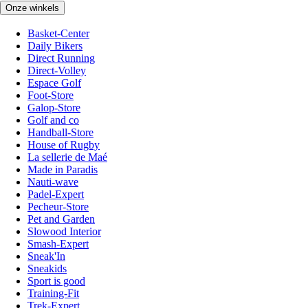
Onze winkels
Basket-Center
Daily Bikers
Direct Running
Direct-Volley
Espace Golf
Foot-Store
Galop-Store
Golf and co
Handball-Store
House of Rugby
La sellerie de Maé
Made in Paradis
Nauti-wave
Padel-Expert
Pecheur-Store
Pet and Garden
Slowood Interior
Smash-Expert
Sneak'In
Sneakids
Sport is good
Training-Fit
Trek-Expert