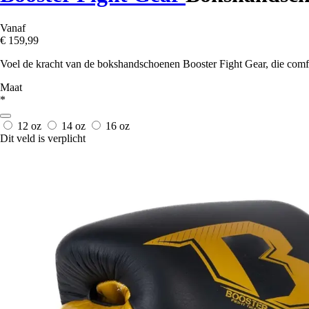
Vanaf
€ 159,99
Voel de kracht van de bokshandschoenen Booster Fight Gear, die comfo
Maat
*
12 oz
14 oz
16 oz
Dit veld is verplicht