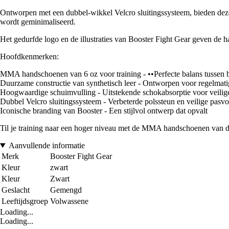
Ontworpen met een dubbel-wikkel Velcro sluitingssysteem, bieden deze h
wordt geminimaliseerd.
Het gedurfde logo en de illustraties van Booster Fight Gear geven de ha
Hoofdkenmerken:
MMA handschoenen van 6 oz voor training - ••Perfecte balans tussen
Duurzame constructie van synthetisch leer - Ontworpen voor regelmatig
Hoogwaardige schuimvulling - Uitstekende schokabsorptie voor veilige
Dubbel Velcro sluitingssysteem - Verbeterde polssteun en veilige pasv
Iconische branding van Booster - Een stijlvol ontwerp dat opvalt
Til je training naar een hoger niveau met de MMA handschoenen van de
Aanvullende informatie
Merk
Booster Fight Gear
Kleur
zwart
Kleur
Zwart
Geslacht
Gemengd
Leeftijdsgroep
Volwassene
Loading...
Loading...