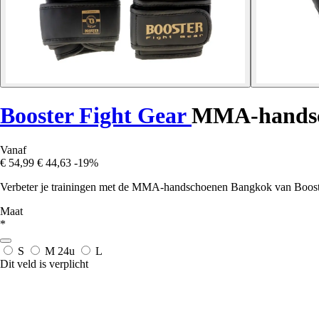
Booster Fight Gear
MMA-handsc
Vanaf
€ 54,99
€ 44,63
-19%
Verbeter je trainingen met de MMA-handschoenen Bangkok van Booster
Maat
*
S
M
24u
L
Dit veld is verplicht