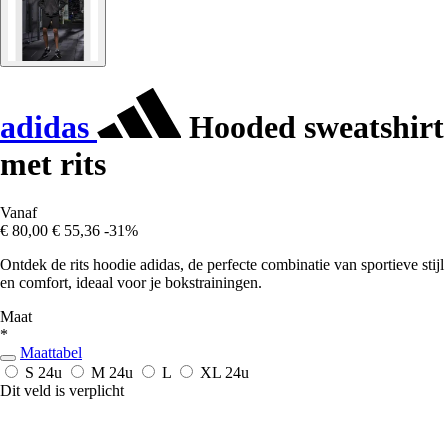
adidas
Hooded sweatshirt
met rits
Vanaf
€ 80,00
€ 55,36
-31%
Ontdek de rits hoodie adidas, de perfecte combinatie van sportieve stijl
en comfort, ideaal voor je bokstrainingen.
Maat
*
Maattabel
S
24u
M
24u
L
XL
24u
Dit veld is verplicht