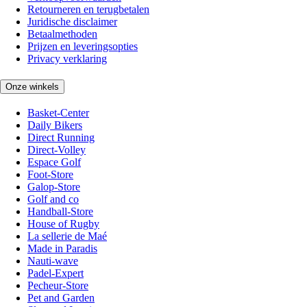
Retourneren en terugbetalen
Juridische disclaimer
Betaalmethoden
Prijzen en leveringsopties
Privacy verklaring
Onze winkels
Basket-Center
Daily Bikers
Direct Running
Direct-Volley
Espace Golf
Foot-Store
Galop-Store
Golf and co
Handball-Store
House of Rugby
La sellerie de Maé
Made in Paradis
Nauti-wave
Padel-Expert
Pecheur-Store
Pet and Garden