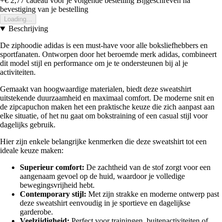
+€ 2,77
cadeau voor je volgende bestelling
Bijgeschreven na
bevestiging van je bestelling
Loading...
Beschrijving
De ziphoodie adidas is een must-have voor alle boksliefhebbers en
sportfanaten. Ontworpen door het beroemde merk adidas, combineert
dit model stijl en performance om je te ondersteunen bij al je
activiteiten.
Gemaakt van hoogwaardige materialen, biedt deze sweatshirt
uitstekende duurzaamheid en maximaal comfort. De moderne snit en
de zipcapuchon maken het een praktische keuze die zich aanpast aan
elke situatie, of het nu gaat om bokstraining of een casual stijl voor
dagelijks gebruik.
Hier zijn enkele belangrijke kenmerken die deze sweatshirt tot een
ideale keuze maken:
Superieur comfort:
De zachtheid van de stof zorgt voor een
aangenaam gevoel op de huid, waardoor je volledige
bewegingsvrijheid hebt.
Contemporary stijl:
Met zijn strakke en moderne ontwerp past
deze sweatshirt eenvoudig in je sportieve en dagelijkse
garderobe.
Veelzijdigheid:
Perfect voor trainingen, buitenactiviteiten of